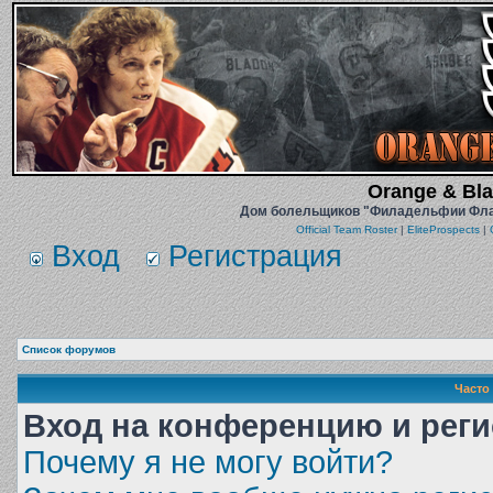
Orange & Blac
Дом болельщиков "Филадельфии Флайе
Official Team Roster
|
EliteProspects
|
Вход
Регистрация
Список форумов
Часто
Вход на конференцию и рег
Почему я не могу войти?