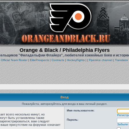
Orange & Black / Philadelphia Flyers
ельщиков "Филадельфии Флайерз", любителей хоккейных боёв и истории
Official Team Roster
|
EliteProspects
|
Contracts
|
HockeyFights
| |
FlyersIce channel
|
Translator
Вход
Пожалуйста, авторизуйтесь для входа в ваш личный раздел.
Имя пользователя:
ет всего несколько минут, но
Регистр
огут быть установлены также
Пароль:
зарегистрироваться, вам следует
Забыли 
о ваше присутствие на форумах означает