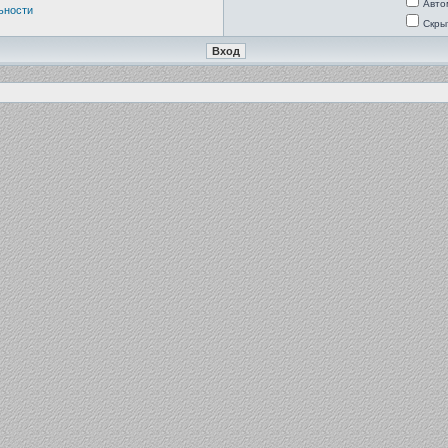
Авто
ьности
Скры